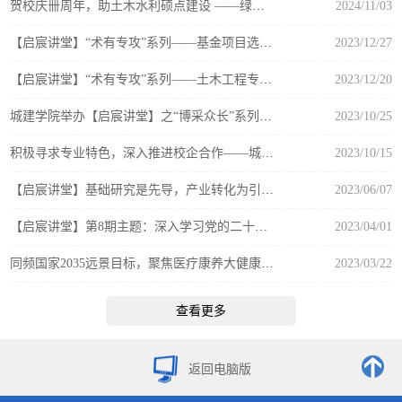
贺校庆卌周年，助土木水利硕点建设 ——绿色建筑方向学科专业一体化建设沙龙如期举行
2024/11/03
【启宸讲堂】“术有专攻”系列——基金项目选题与申请书撰写的一些建议
2023/12/27
【启宸讲堂】“术有专攻”系列——土木工程专业基金申请和课题研究发展趋势
2023/12/20
城建学院举办【启宸讲堂】之“博采众长”系列学术沙龙活动
2023/10/25
积极寻求专业特色，深入推进校企合作——城建学院组织编写医工融合系列教材
2023/10/15
【启宸讲堂】基础研究是先导，产业转化为引擎——西澳大学教授胡晓智来我校进行学术交流
2023/06/07
【启宸讲堂】第8期主题：深入学习党的二十大精神，乡村振兴我们的机遇
2023/04/01
同频国家2035远景目标，聚焦医疗康养大健康——城建学院举行钢结构装配式绿色建筑专家讲座
2023/03/22
查看更多
返回电脑版