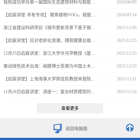
我校成功举办第一届国际生态建筑材料与智能建造技术学术交流会
2026/06/09
【启宸讲堂·术有专攻】 聚焦植物VOCs，赋能园林康养——左照江教授应邀来我院作学术报告
2026/05/14
浙江省建设科研项目《城市更新背景下基于钢结构装配化技术的适老化改造研究》顺利通过验收
2025/12/26
【启宸讲堂】应对老龄化浪潮，搏观健康总裁刘庆来院开讲康养新机遇
2025/12/23
12月25日启宸讲堂：浙江大学许月萍教授《基金申请经验漫谈：过程、技巧与思考》
2025/12/23
推动绿色技术出海：闻婕博士受邀为中国土木工程集团吉布提有限公司开展国际技术培训
2025/12/23
【启宸讲堂】上海海事大学郭佳民教授来我院作国家自然科学基金申报专题报告
2025/12/11
11月26日启宸讲堂：讲座一：复杂材质模型的3DGS重建和材质光照解耦；讲座二：固本革新，建筑教育转型的思考
2025/11/24
查看更多
返回电脑版