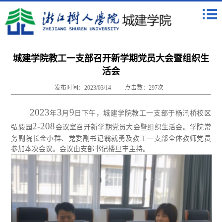
城建学院教工一支部召开新学期党员大会暨组织生
活会
发布时间：2023/03/14
点击数：
297
次
2023
3
9
年
月
日
下午，城建学院教工一支部于杨汛桥校区
2-208
弘毅园
会议室召开新学期党员大会暨组织生活会。学院常
务副院长金小群、党委副书记翁就勇及教工一支部全体教师党员
参加本次会议。会议由支部书记楼旦丰主持。