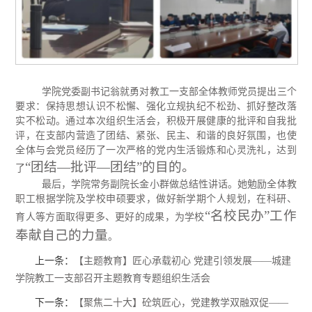
学院党委副书记翁就勇对教工一支部全体教师党员提出三个
要求：保持思想认识不松懈、强化立规执纪不松劲、抓好整改落
实不松动。通过本次组织生活会，积极开展健康的批评和自我批
评，在支部内营造了团结、紧张、民主、和谐的良好氛围，也使
全体与会党员经历了一次严格的党内生活锻炼和心灵洗礼，达到
“团结—批评—团结”的目的。
了
最后
，
学院常务副院长金小群做总结性讲话。
她勉励全体教
职工根据学院及学校申硕要求
，
做好新学期个人规划
，
在科研
、
“名校民办”工作
育人等方面取得更多
、
更好的成果
，
为学校
奉献自己的力量
。
上一条：
【主题教育】匠心承载初心 党建引领发展——城建
学院教工一支部召开主题教育专题组织生活会
下一条：
【聚焦二十大】砼筑匠心，党建教学双融双促——