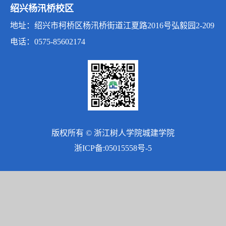
绍兴杨汛桥校区
地址：绍兴市柯桥区杨汛桥街道江夏路2016号弘毅园2-209
电话：0575-85602174
版权所有 © 浙江树人学院城建学院
浙ICP备:05015558号-5