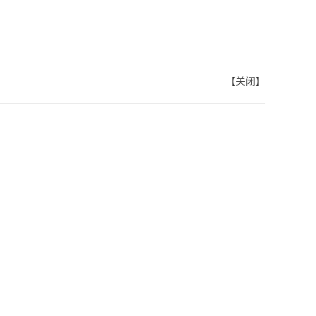
【
关闭
】
版