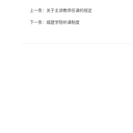
上一条：
关于主讲教师任课的规定
下一条：
城建学院听课制度
杭州拱宸桥校区
绍兴
地址：杭州市树人街8号综合楼311
地址：
电话：0571-88297128
弘毅园2-
邮编：310015
电话：05