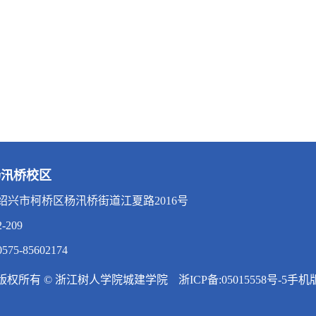
杨汛桥校区
绍兴市柯桥区杨汛桥街道江夏路2016号
209
75-85602174
版权所有 © 浙江树人学院城建学院
浙ICP备:05015558号-5
手机