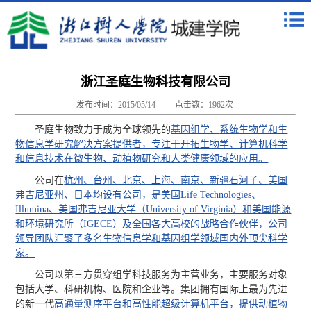
浙江圣庭生物科技有限公司
发布时间：2015/05/14
点击数：
1962
次
圣庭生物致力于成为全球领先的
基因组学、
系统生物学和
生
物信息学研究解决方案提供者，专注于开拓生物学、计算机科学
和信息技术在
微生物、
动植物研究和
人类健康领域的应用。
公司在
杭州、
台州、北京、上海、南京、
新疆石河子、
美国
弗吉尼亚州、日本均设有公司，是美国Life Technologies、
Illumina、美国弗吉尼亚大学（University of Virginia）和美国能源
和环境研究所（IGECE）及全国各大高校的战略合作伙伴，公司
领导团队汇聚了多名生物信息学和基因组学领域国内外
顶尖科学
家。
公司以第三方贯穿组学科技服务为主营业务，主要服务对象
包括大学、科研机构、医院和企业等。集团拥有国际上最为先进
的新一代
高通量测序平台和
高性能超级计算机平台，提供动植物