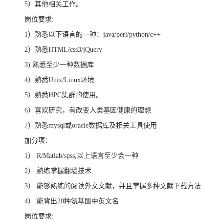
5）其他相关工作。
岗位要求:
1）熟悉以下语言的一种：java/perl/python/c++
2）熟悉HTML/css3/jQuery
3) 熟悉至少一种数据库
4）熟悉Unix/Linux环境
5）熟悉HPC集群的使用。
6）喜欢研究，有改变人类基因健康的理想
7）熟悉mysql或oracle数据库及相关工具使用
加分项：
1） R/Matlab/spss,以上语言至少会一种
2） 熟练掌握翻墙技术
3） 能够熟练的阅读外文文献，并且掌握多种文献下载方法
4） 能背出20种氨基酸中英文名
岗位要求: