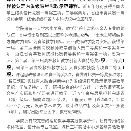
程被认定为省级课程思政示范课程。
近五年
分别获得全国大
学生结构设计竞赛一等奖三项，二等奖两项，省级甲类竞赛一等
奖
10余项，综合成绩在省内本科院校中位居前茅。
学院建有一支学术水平高、教学经验丰富的
60余人专业教师
%，
队伍，其中博士及副高以上职称的老师占69
“土木工程钢结构
方向教学团队”为省级教学团队。专业教师教学能力突出，获得第
一届、第二届全国高校教师教学创新大赛二等奖和一等奖各一
项；浙江省青年教师技能比赛特等奖和一等奖各一项，省第一
2项
1
届、第二届、第三届高校教师教学创新大赛特等奖
、二等奖
项
1
，省第三届高校教师教学创新大赛实验技能专项赛二等奖
项，
课程思政微课专项赛三等奖
3项，省微课比赛一等奖多项等；
“智汇筑匠”实践育人融合创新中心为省级课程思政示范基层教学
组织。学院坚持产、学、研相结合的办学方针，广大教师紧密结
合生产实际和科学研究进行教学。近五年来先后承担并完
成省
（部）级纵、横向课题
350余项，工程设计项目近250项，经费
34000余万元，发表学术论文、设计作品中标及获奖共300多篇
（项），编写出版专业图书、教材近30部。
学院拥有较完善的理论教学与实践教学条件。建有专用的多
媒体教室、设计类专业教室。城建工程实验中心是省级实验教学