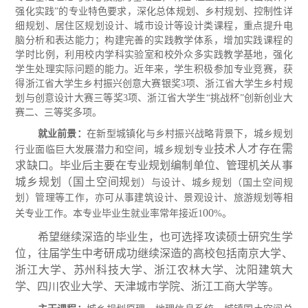
强化实践”的专业特色要求，深化总体规划、乡村规划、控制性详
细规划、居住区规划设计、城市设计等设计类课程，重点提升电
脑分析和表达能力；构建完善的实践教学体系，增加实践课程的
学时比例，利用校内学科实验室和校外众多实践教学基地，强化
学生处理实际问题的能力。近年来，学生积极参加专业竞赛，获
得浙江省大学生乡村振兴创意大赛银奖3项、浙江省大学生乡村规
划与创意设计大赛三等奖3项、浙江省大学生“挑战杯”创新创业大
赛二、三等奖多项。
就业前景：
在新型城镇化与乡村振兴战略背景下，城乡规划
技术人才存在需
行业面临巨大发展潜力和空间，城乡规划专业
求缺口。毕业后主要在专业规划编制单位、管理机关从事
城乡规划（国土空间规
划）与设计、城乡规划（国土空间规
划）管理等工作，亦可从事建筑设计、景观设计、旅游规划等相
00
关专业工作。本专业毕业生就业率常年接近
1
%。
希望继续深造的毕业生，也可选择攻读硕士研究生学
位，往届学生中考研成功继续深造的高校包括南京大学、
浙江大学、苏州科技大学、浙江农林大学、沈阳建筑大
学、四川农业大学、天津城市学院、浙江工商大学等。