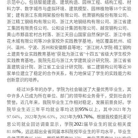
示范中心，包括智能建造、建筑构造、园林工程、结构工程、材
料力学、数字城市与虚拟环境、建筑模型、园林植物等
18个实验
室；建有浙江东南网架股份有限公司、杭萧钢构股份有限公司、
浙江精工钢结构有限公司、浙江大地钢结构有限公司、浙江省建
工集团有限责任公司、公和设计集团有限公司、越宫钢构公司、
黄山市黟县宏村古村落、浙江天目山国家自然保护区、浙江中栋
花木城有限公司等20余家校外实践教学基地，地区覆盖杭州、绍
兴、温州、宁波、苏州和安徽黟县等地；“浙江树人学院-精工钢构
土建类专业实践教育基地”获批为浙江省“十四五”省级大学生校外
实践教育基地。我院先后与浙江大学建筑设计研究院、浙江省省
直建筑设计院、浙江省工业设计研究院、省二建钢构公司等近30
家单位建立了稳定的合作关系，有力地保证了学生的实践能力和
创新意识的培养。
经过
30多年的办学，学院为社会输送了大量优秀毕业生，其
中许多人已成为所在单位、部门的领导和业务骨干，受到社会的
赞誉。近几年来，我院毕业生工作相对稳定，发展前景良好。
学
95%
院毕业生近三年平均就业率均达到
以上，其中
2021年为
93.76%
97.04%，2022年为96.63%，2023年为
。根据我校委托麦可
202
思公司就业回访调查显示，学院
2届毕业生的就业相关度
%
81.88
，远远超
出全省同届本科院校毕业生的平均水平，毕业生