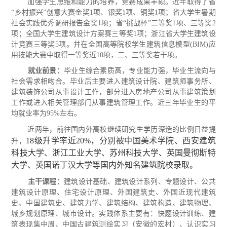
加强学生思维和能力的培养，竞赛成果丰硕。近年取得了省
“乡村振兴”创意大赛金奖1项、银奖1项、铜奖1项；省大学生暑期
社会实践优秀调研报告金奖1项；省“挑战杯”二等奖1项、三等奖2
项；全国大学生建筑设计方案赛三等奖1项；浙江省大学生建筑设
计竞赛三等奖5项。并在全国高等院校学生建筑信息模型(BIM)应
用技能大赛中取得一等奖近10项，二、三等奖若干项。
就业前景：
毕业生综合素质高，专业能力强，毕业生流向与
社会需求相吻合。毕业后主要进入建筑设计院、建筑师事务所、
建筑装饰公司从事设计工作，部分进入房地产公司从事建筑策划
工作或进入相关管理部门从事建筑管理工作。近三年毕业生的平
均就业率为
95%左右。
近两年，前往国内外高校继续研究生学历深造的比例日益提
18级升学率近20%，分别被中国美术学院、西安建筑
升，
科技大学、浙江工业大学、苏州科技大学、英国曼彻斯特
大学、英国诺丁汉大学等国内外知名建筑院校录取。
主干课程：
建筑设计基础、建筑设计系列、专题设计、公共
建筑设计原理、住宅设计原理、外国建筑史、外国近现代建筑
史、中国建筑史、建筑力学、建筑结构、建筑构造、建筑物理、
城乡规划原理、城市设计。实践体系主要有：快题设计训练、建
筑表现集中周、中国古建筑测绘实习（安徽的宏村）、认识实习