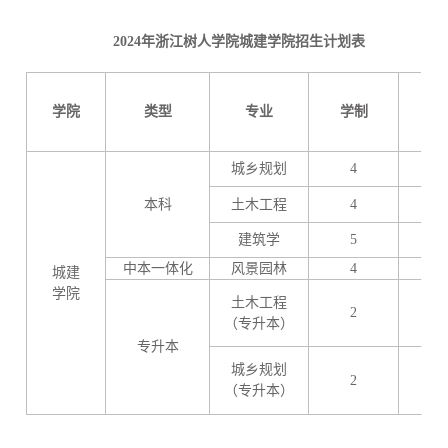
2024年浙江树人学院城建学院招生计划表
学院
类型
专业
学制
总
城乡规划
4
7
本科
土木工程
4
2
建筑学
5
7
中本一体化
风景园林
4
3
城建
学院
土木工程
2
4
（专升本）
专升本
城乡规划
2
3
（专升本）