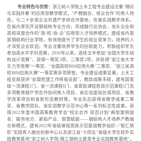
专业特色与优势：
浙江树人学院土木工程专业建设注重
“理论
与实践并重”的应用型教学模式，“产教融合、校企合作”的育人特
色，与二十余家企业共建产学研合作基地，完善实践教学体系。
在省内率先开设钢结构专业方向，形成融行业协会、龙头企业和
高校深度合作的“政-校-协-企”应用型人才培养模式，建成省内首
家钢结构行业学院，有效地提升了学生的就业竞争力，培养的人
才深受企业欢迎。专业注重培养学生的创新能力，积极组织学生
参加高水平学科竞赛，2018年以来，连续五年参加“全国大学生结
构设计竞赛”，获得一等奖3项、二等奖2项，并获得“浙江省大学
生力学竞赛”一等奖、“全国高校BIM应用大赛”二等奖、“浙江省高
校BIM应用大赛”一等奖等多项荣誉。专业建设成果显著，
土木工
程支部获评
“全国党建工作样板支部”，
教改成果丰硕，建有国家
级一流课程
1门，省一流课程6门、省首批课程思政示范课程1门及
多项教育部产学合作协同育人项目、省实验虚拟仿真项目、省教
学改革项目和省新形态教材等。专业先后获得省教学成果二等
奖、省教学团队、省实验教学示范中心等一系列标志性成果，获
得2022年度中国高等教育学会“校企合作 双百计划”典型案例提
名：服务地方、紧贴产业、智慧赋能——钢结构人才培养产教融
合新模式，建有2022年省级课程思政示范基层教学组织--“智汇筑
匠”实践育人融合创新中心以及浙江省“十四五”省级大学生校外实
践教育基地“浙江树人学院-精工钢构土建类专业实践教育基地”。