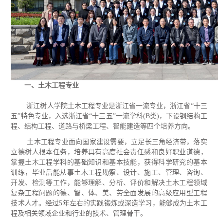
一、土木工程专业
浙江树人学院土木工程专业是浙江省一流专业，浙江省
“十三
五”特色专业，入选浙江省“十三五”一流学科(B类)，下设钢结构工
程、结构工程、道路与桥梁工程、智能建造等四个培养方向。
土木工程专业面向国家建设需要，立足长三角经济带，落实
立德树人根本任务，培养具有高度社会责任感和良好职业道德，
掌握土木工程学科的基础知识和基本技能，获得科学研究的基本
训练，毕业后能从事土木工程勘察、设计、施工、管理、咨询、
开发、检测等工作，能够理解、分析、评价和解决土木工程领域
复杂工程问题的德、智、体、美、劳全面发展的高级应用型工程
技术人才。经过
5年左右的实践锻炼或深造学习，能够成为土木工
程及相关领域企业和行业的技术、管理骨干。