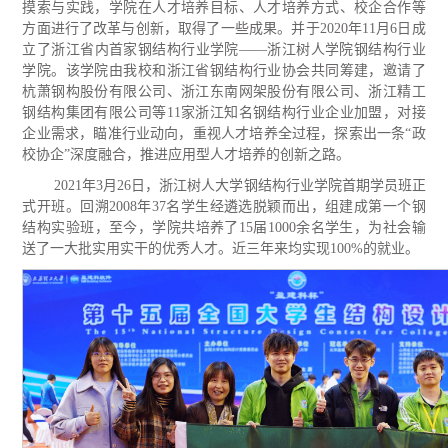
摸索与实践，学院在人才培养目标、人才培养方式、校企合作等
方面进行了改革与创新，取得了一些成果。并于2020年11月6日成
立了浙江省内首家钢结构行业学院——浙江树人学院钢结构行业
学院。该学院由我校和浙江省钢结构行业协会共同筹建，邀请了
杭萧钢构股份有限公司、浙江东南网架股份有限公司、浙江精工
钢结构集团有限公司等11家浙江知名钢结构行业企业加盟，对接
企业需求，瞄准行业动向，重视人才培养全过程，探索出一条“政
校协企”深度融合，推进应用型人才培养的创新之路。
2021年3月26日，浙江树人大学钢结构行业学院首期学员班正
式开班。回溯2008年37名学生经遴选脱颖而出，组建成第一个钢
结构实验班，至今，学院共培养了15届1000余名学生，为社会输
送了一大批实用实干的优秀人才。近三年来均实现100%的就业。