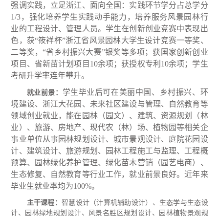
强调实践，立足浙江、面向全国：实践环节学分占总学分
1/3，强化培养学生实践动手能力，培养服务风景园林行
业的工程设计、管理人员。学生在创新创业竞赛中表现出
色，获“筱祥杯”浙江省风景园林大学生设计竞赛一等奖、
二等奖，“省乡村振兴大赛”银奖等多项；获国家创新创业
项目、省新苗计划项目10余项；获授权专利10余项；学生
考研升学率连年攀升。
学生毕业后可在美丽中国、乡村振兴、环
就业前景：
境建设、浙江大花园、未来社区建设与管理、自然教育等
领域创业就业，能在园林（园文）、建筑、资源规划（林
业）、旅游、房地产、现代农（林）场、植物园等相关企
事业单位从事园林规划设计、城市景观设计、庭院花园设
计、建筑设计、旅游规划、园林工程施工与监理、工程概
预算、园林绿化养护管理、绿化苗木营销（园艺电商）、
生态修复、自然教育等行业工作，就业前景良好。近年来
毕业生就业率均为100%。
主干课程：
智慧设计（计算机辅助设计）、生态学与生态设
计、园林绿地规划设计、风景名胜区规划设计、园林植物景观规