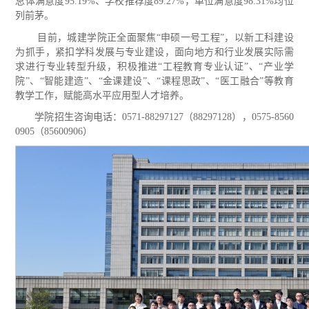
总体满意度
95.19%、学校推荐度89.27%，单位满意度98.31%均位
列前茅。
目前，城建学院正全面聚焦
“申硕一号工程”，以新工科建设
为抓手，
紧扣学科发展与专业建设
，
面向地方和行业发展实际需
求
进行专业转型升级
，
积极推进
“工程教育专业认证”、“产业学
院”、“智能建造”、“金课建设”、“课程思政”、“医工融合”等教育
教学工作，
赋能高水平应用型人才培养。
学院招生咨询电话：
0571-88297127（88297128），0575-8560
0905（85600906）