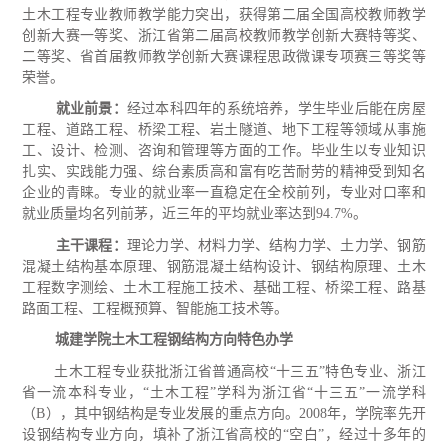
土木工程专业教师教学能力突出，获得第二届全国高校教师教学
创新大赛一等奖、浙江省第二届高校教师教学创新大赛特等奖、
二等奖、省首届教师教学创新大赛课程思政微课专项赛三等奖等
荣誉。
就业前景：
经过本科四年的系统培养，学生毕业后能在房屋
工程、道路工程、桥梁工程、岩土隧道、地下工程等领域从事施
工、设计、检测、咨询和管理等方面的工作。毕业生以专业知识
扎实、实践能力强、综台素质高和富有吃苦耐劳的精神受到知名
企业的青睐。专业的就业率一直稳定在全校前列，专业对口率和
就业质量均名列前茅，近三年的平均就业率达到
94.7%。
主干课程：
理论力学、材料力学、结构力学、土力学、钢筋
混凝土结构基本原理、钢筋混凝土结构设计、钢结构原理、土木
工程数字测绘、土木工程施工技术、基础工程、桥梁工程、路基
路面工程、工程概预算、智能施工技术等。
城建学院土木工程钢结构方向特色办学
土木工程专业获批浙江省普通高校
“十三五”特色专业、浙江
省一流本科专业，“土木工程”学科为浙江省“十三五”一流学科
（B），其中钢结构是专业发展的重点方向。2008年，学院率先开
设钢结构专业方向，填补了浙江省高校的“空白”，经过十多年的