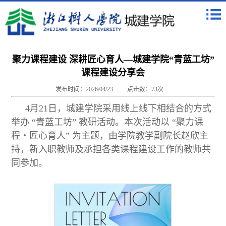
聚力课程建设 深耕匠心育人—城建学院“青蓝工坊”
课程建设分享会
发布时间：2026/04/23
点击数：
73
次
4月21日，城建学院采用线上线下相结合的方式
举办 “青蓝工坊” 教研活动。本次活动以 “聚力课
程・匠心育人” 为主题，由学院教学副院长赵欣主
持，
新入职教师及承担各类课程建设工作的教师共
同参加
。