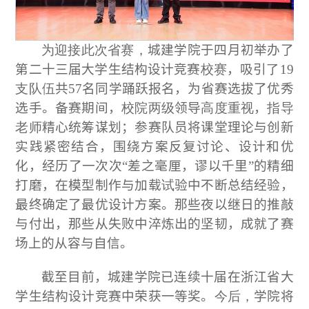
为迎接此次省赛，
城建学院于四月初举办了
第二十三届大学生结构设计竞赛
校赛
，吸引
了
19
支队伍
共57名同学踊跃报名，为省赛选拔了优秀
选手。备赛期间，
校院两级
领导
高度重视
，
指导
老师
精心统筹谋划；参赛队员将课堂理论与创新
实践紧密结合，围绕方案反复讨论、设计和优
化，经历了一次次“差之毫厘，谬以千里”的精细
打磨，在模型制作与加载
试
验中不断总结经验，
最终确定了最优设计方案。那些夜以继日的推敲
与付出，那些从失败中淬炼出的坚韧，成就了赛
场上的从容与自信。  
截至目前，城建学院已连续十届在浙江省大
学生结构设计竞赛中荣获一等奖。
今后，
学院将